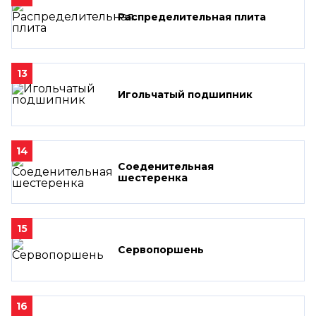
Распределительная плита
13
Игольчатый подшипник
14
Соеденительная
шестеренка
15
Сервопоршень
16