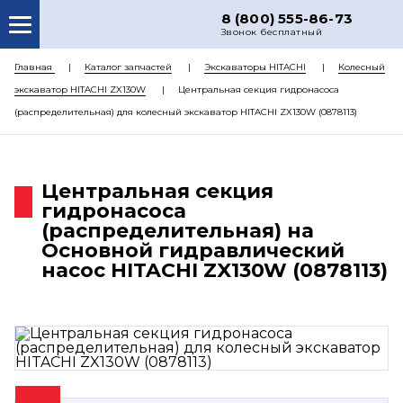
8 (800) 555-86-73
Звонок бесплатный
О НАС
Главная
Каталог запчастей
Экскаваторы HITACHI
Колесный
экскаватор HITACHI ZX130W
Центральная секция гидронасоса
КАТАЛОГ ЗАПЧАСТЕЙ
(распределительная) для колесный экскаватор HITACHI ZX130W (0878113)
РЕМОНТ
ДОСТАВКА
Центральная секция
ЦЕНЫ
гидронасоса
(распределительная) на
КОНТАКТЫ
Основной гидравлический
насос HITACHI ZX130W (0878113)