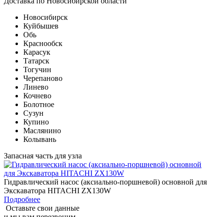
Доставка по Новосибирской области
Новосибирск
Куйбышев
Обь
Краснообск
Карасук
Татарск
Тогучин
Черепаново
Линево
Кочнево
Болотное
Сузун
Купино
Маслянино
Колывань
Запасная часть для узла
Гидравлический насос (аксиально-поршневой) основной для
Экскаватора HITACHI ZX130W
Подробнее
Оставьте свои данные
и мы вам перезвоним