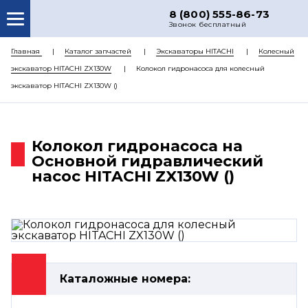
8 (800) 555-86-73
Звонок бесплатный
О НАС
Главная
Каталог запчастей
Экскаваторы HITACHI
Колесный
экскаватор HITACHI ZX130W
Колокол гидронасоса для колесный
КАТАЛОГ ЗАПЧАСТЕЙ
экскаватор HITACHI ZX130W ()
РЕМОНТ
ДОСТАВКА
Колокол гидронасоса на
ЦЕНЫ
Основной гидравлический
насос HITACHI ZX130W ()
КОНТАКТЫ
Каталожные номера: