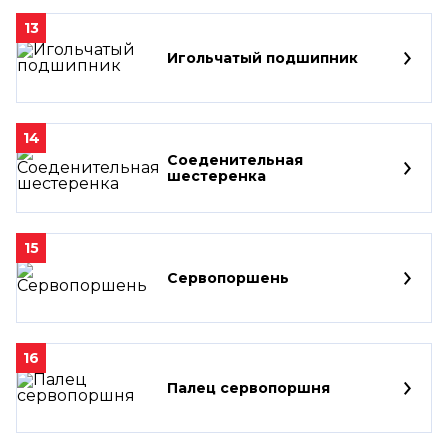
13
Игольчатый подшипник
14
Соеденительная
шестеренка
15
Сервопоршень
16
Палец сервопоршня