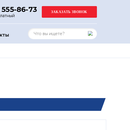
 555-86-73
платный
АКТЫ