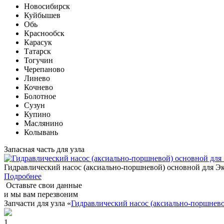
Новосибирск
Куйбышев
Обь
Краснообск
Карасук
Татарск
Тогучин
Черепаново
Линево
Кочнево
Болотное
Сузун
Купино
Маслянино
Колывань
Запасная часть для узла
Гидравлический насос (аксиально-поршневой) основной для
Подробнее
Оставьте свои данные
и мы вам перезвоним
Запчасти для узла «
Гидравлический насос (аксиально-поршне
1