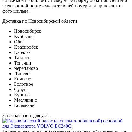
Также можно оставить заявку через форму обратной связи/по
электронной почте - укажите в ней номер или прикрепите
фото шильда.
Доставка по Новосибирской области
Новосибирск
Куйбышев
Обь
Краснообск
Карасук
Татарск
Тогучин
Черепаново
Линево
Кочнево
Болотное
Сузун
Купино
Маслянино
Колывань
Запасная часть для узла
Гидравлический насос (аксиально-поршневой) основной для