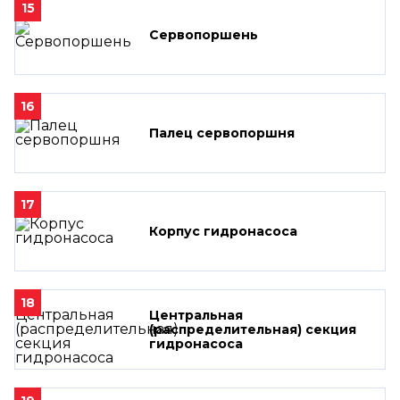
15
Сервопоршень
16
Палец сервопоршня
17
Корпус гидронасоса
18
Центральная
(распределительная) секция
гидронасоса