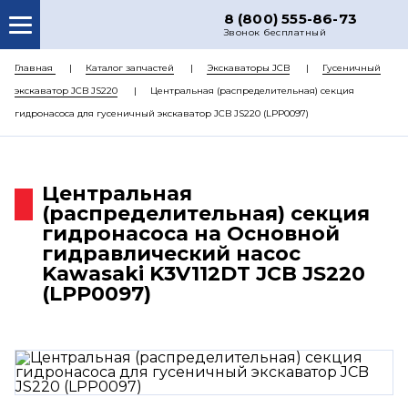
8 (800) 555-86-73
Звонок бесплатный
О НАС
Главная
Каталог запчастей
Экскаваторы JCB
Гусеничный
экскаватор JCB JS220
Центральная (распределительная) секция
КАТАЛОГ ЗАПЧАСТЕЙ
гидронасоса для гусеничный экскаватор JCB JS220 (LPP0097)
РЕМОНТ
ДОСТАВКА
Центральная
ЦЕНЫ
(распределительная) секция
гидронасоса на Основной
КОНТАКТЫ
гидравлический насос
Kawasaki K3V112DT JCB JS220
(LPP0097)