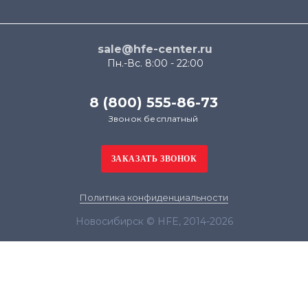
sale@hfe-center.ru
Пн.-Вс. 8:00 - 22:00
8 (800) 555-86-73
Звонок бесплатный
Политика конфиденциальности
Новосибирск © HFE, 2014-2026
Продолжая использовать наш сайт, вы даёте
согласие на обработку файлов cookie в целях
функционирования сайта и сбора статистики в
соответствии с
политикой конфиденциальности