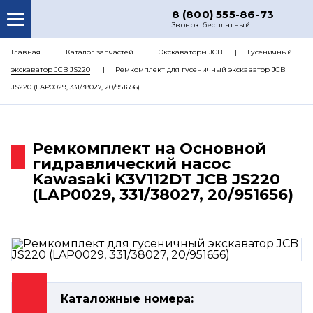
8 (800) 555-86-73
Звонок бесплатный
О НАС
Главная
Каталог запчастей
Экскаваторы JCB
Гусеничный
экскаватор JCB JS220
Ремкомплект для гусеничный экскаватор JCB
КАТАЛОГ ЗАПЧАСТЕЙ
JS220 (LAP0029, 331/38027, 20/951656)
РЕМОНТ
ДОСТАВКА
Ремкомплект на Основной
ЦЕНЫ
гидравлический насос
Kawasaki K3V112DT JCB JS220
КОНТАКТЫ
(LAP0029, 331/38027, 20/951656)
Каталожные номера: