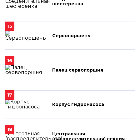
шестеренка
15
Сервопоршень
16
Палец сервопоршня
17
Корпус гидронасоса
18
Центральная
(распределительная) секция