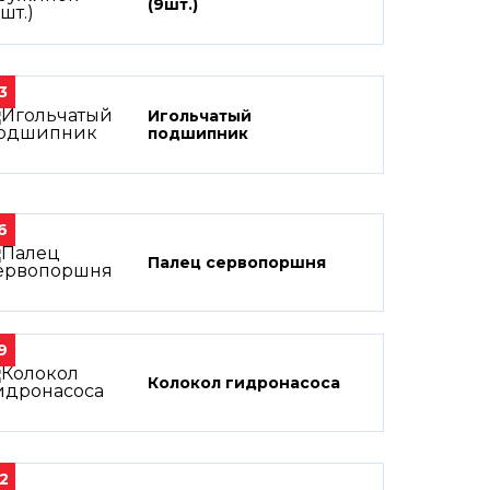
(9шт.)
3
Игольчатый
подшипник
6
Палец сервопоршня
9
Колокол гидронасоса
2