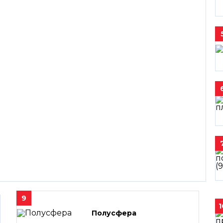
9
1
Полусфера