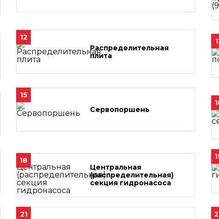
12
1
Распределительная
плита
15
1
Сервопоршень
1
18
Центральная
(распределительная)
секция гидронасоса
21
2