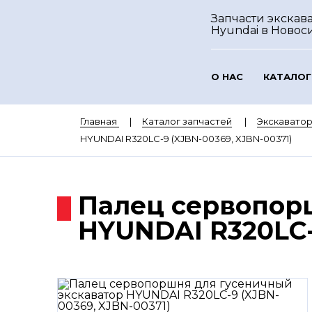
Запчасти экскав
Hyundai
в Новос
О НАС
КАТАЛОГ
Главная
Каталог запчастей
Экскавато
HYUNDAI R320LC-9 (XJBN-00369, XJBN-00371)
Палец сервопор
HYUNDAI R320LC-