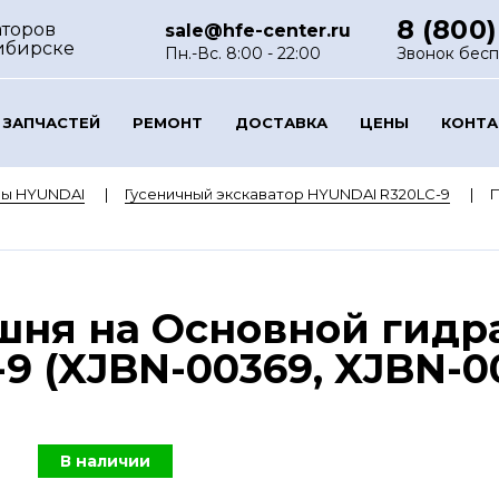
8 (800)
аторов
sale@hfe-center.ru
ибирске
Пн.-Вс. 8:00 - 22:00
Звонок бес
 ЗАПЧАСТЕЙ
РЕМОНТ
ДОСТАВКА
ЦЕНЫ
КОНТ
ры HYUNDAI
Гусеничный экскаватор HYUNDAI R320LC-9
П
шня на Основной гидр
9 (XJBN-00369, XJBN-0
В наличии