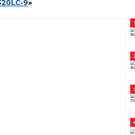
320LC-9
»