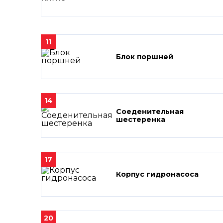
11
Блок поршней
14
Соеденительная
шестеренка
17
Корпус гидронасоса
20