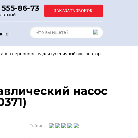
 555-86-73
платный
АКТЫ
алец сервопоршня для гусеничный экскаватор
авлический насос
0371)
Рейтинг: