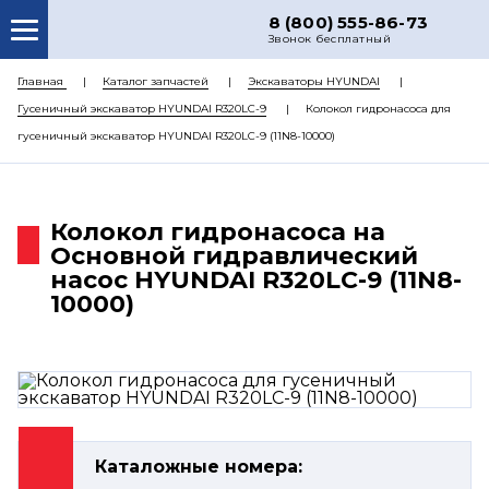
8 (800) 555-86-73
Звонок бесплатный
О НАС
Главная
Каталог запчастей
Экскаваторы HYUNDAI
Гусеничный экскаватор HYUNDAI R320LC-9
Колокол гидронасоса для
КАТАЛОГ ЗАПЧАСТЕЙ
гусеничный экскаватор HYUNDAI R320LC-9 (11N8-10000)
РЕМОНТ
ДОСТАВКА
Колокол гидронасоса на
ЦЕНЫ
Основной гидравлический
насос HYUNDAI R320LC-9 (11N8-
КОНТАКТЫ
10000)
Каталожные номера: