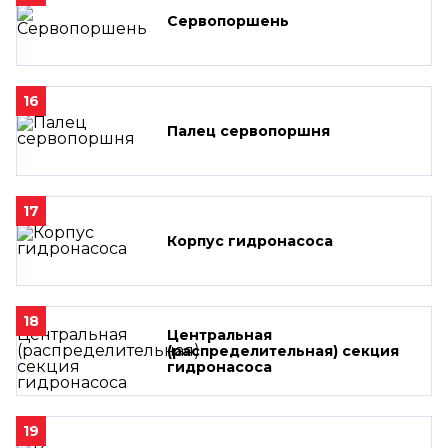
Сервопоршень
16
Палец сервопоршня
17
Корпус гидронасоса
18
Центральная
(распределительная) секция
гидронасоса
19