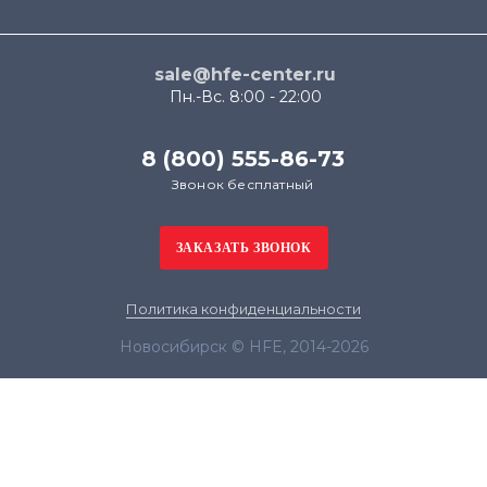
sale@hfe-center.ru
Пн.-Вс. 8:00 - 22:00
8 (800) 555-86-73
Звонок бесплатный
Политика конфиденциальности
Новосибирск © HFE, 2014-2026
Продолжая использовать наш сайт, вы даёте
согласие на обработку файлов cookie в целях
функционирования сайта и сбора статистики в
соответствии с
политикой конфиденциальности