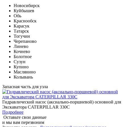
Новосибирск
Куйбышев
Обь
Краснообск
Карасук
Татарск
Тогучин
Черепаново
Линево
Кочнево
Болотное
Сузун
Купино
Маслянино
Колывань
Запасная часть для узла
Гидравлический насос (аксиально-поршневой) основной для
Экскаватора CATERPILLAR 330C
Подробнее
Оставьте свои данные
и мы вам перезвоним