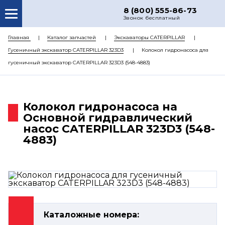
8 (800) 555-86-73
Звонок бесплатный
О НАС
Главная
Каталог запчастей
Экскаваторы CATERPILLAR
Гусеничный экскаватор CATERPILLAR 323D3
Колокол гидронасоса для
КАТАЛОГ ЗАПЧАСТЕЙ
гусеничный экскаватор CATERPILLAR 323D3 (548-4883)
РЕМОНТ
ДОСТАВКА
Колокол гидронасоса на
ЦЕНЫ
Основной гидравлический
насос CATERPILLAR 323D3 (548-
КОНТАКТЫ
4883)
Каталожные номера: