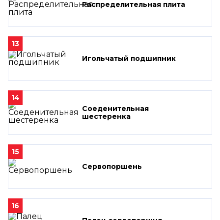
Распределительная плита
13
Игольчатый подшипник
14
Соеденительная
шестеренка
15
Сервопоршень
16