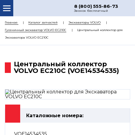
8 (800) 555-86-73
Звонок бесплатный
О НАС
Главная
Каталог запчастей
Экскаваторы VOLVO
Гусеничный экскаватор VOLVO EC210C
Центральный коллектор для
КАТАЛОГ ЗАПЧАСТЕЙ
Экскаватора VOLVO EC210C
РЕМОНТ
ДОСТАВКА
Центральный коллектор
ЦЕНЫ
VOLVO EC210C (VOE14534535)
КОНТАКТЫ
Каталожные номера:
VOE14534535