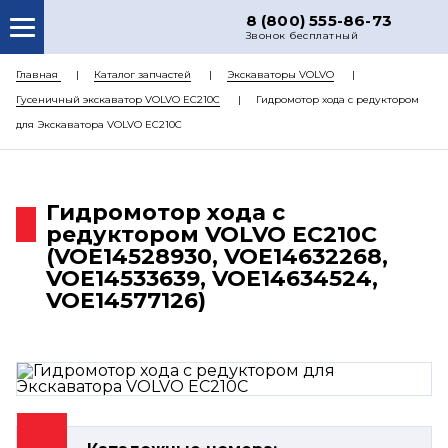
8 (800) 555-86-73
Звонок бесплатный
О НАС
Главная
Каталог запчастей
Экскаваторы VOLVO
Гусеничный экскаватор VOLVO EC210C
Гидромотор хода с редуктором
КАТАЛОГ ЗАПЧАСТЕЙ
для Экскаватора VOLVO EC210C
РЕМОНТ
ДОСТАВКА
Гидромотор хода с
ЦЕНЫ
редуктором VOLVO EC210C
(VOE14528930, VOE14632268,
КОНТАКТЫ
VOE14533639, VOE14634524,
VOE14577126)