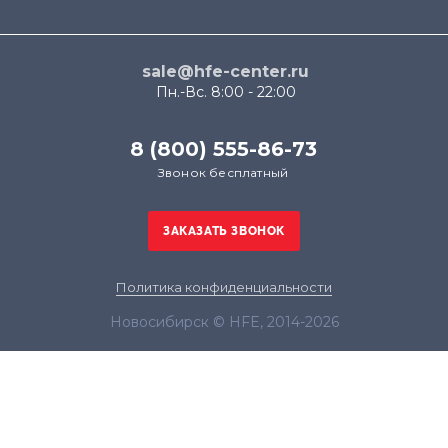
sale@hfe-center.ru
Пн.-Вс. 8:00 - 22:00
8 (800) 555-86-73
Звонок бесплатный
Политика конфиденциальности
Новосибирск © HFE, 2014-2026
Продолжая использовать наш сайт, вы даёте
согласие на обработку файлов cookie в целях
функционирования сайта и сбора статистики в
соответствии с
политикой конфиденциальности