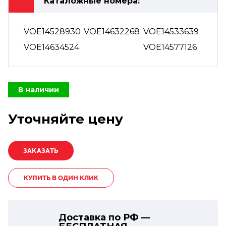
Каталожные номера:
VOE14528930
VOE14632268
VOE14533639
VOE14634524
VOE14577126
В наличии
Уточняйте цену
КУПИТЬ В ОДИН КЛИК
Доставка по РФ —