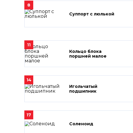
8
Суппорт с люлькой
11
Кольцо блока
поршней малое
14
Игольчатый
подшипник
17
Соленоид