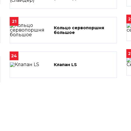
2
21
Кольцо сервопоршня
большое
2
24
Клапан LS