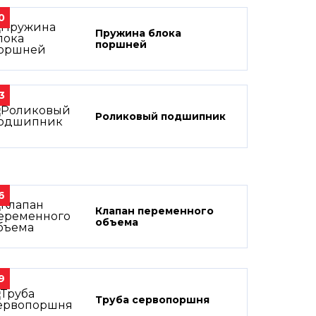
0
Пружина блока
поршней
3
Роликовый подшипник
6
Клапан переменного
объема
9
Труба сервопоршня