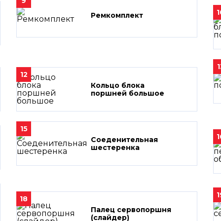
9
1
Ремкомплект
1
12
Кольцо блока
поршней большое
15
1
Соеденительная
шестеренка
1
18
Палец сервопоршня
(слайдер)