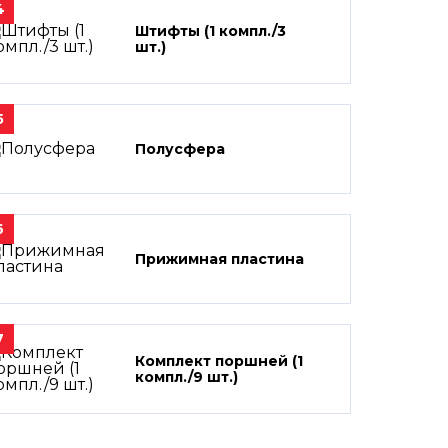
4
Штифты (1 компл./3
шт.)
5
Полусфера
6
Прижимная пластина
7
Комплект поршней (1
компл./9 шт.)