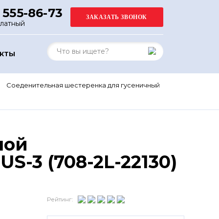
 555-86-73
платный
АКТЫ
Соеденительная шестеренка для гусеничный
ной
-3 (708-2L-22130)
Рейтинг: