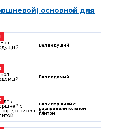
оршневой) основной для
1
Вал ведущий
2
Вал ведомый
3
Блок поршней c
распределительной
плитой