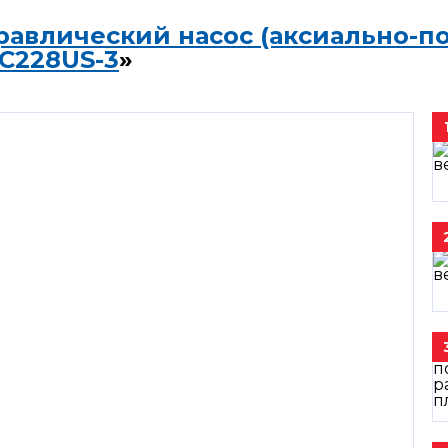
равлический насос (аксиально-п
C228US-3
»