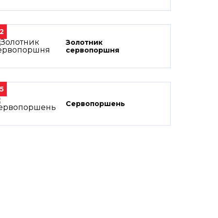
2
Золотник
сервопоршня
5
Сервопоршень