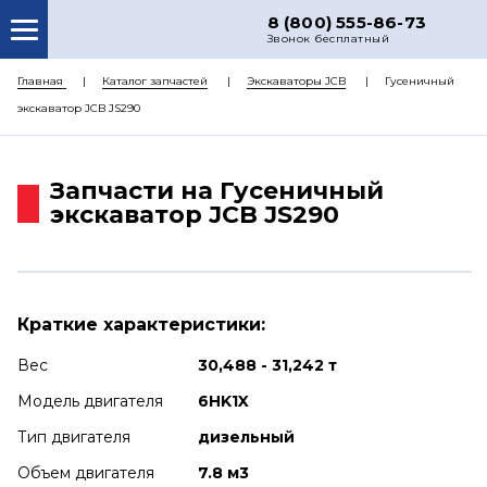
8 (800) 555-86-73
Звонок бесплатный
О НАС
Главная
Каталог запчастей
Экскаваторы JCB
Гусеничный
экскаватор JCB JS290
КАТАЛОГ ЗАПЧАСТЕЙ
РЕМОНТ
Запчасти на Гусеничный
ДОСТАВКА
экскаватор JCB JS290
ЦЕНЫ
КОНТАКТЫ
Краткие характеристики:
Вес
30,488 - 31,242 т
Модель двигателя
6HK1X
Тип двигателя
дизельный
Объем двигателя
7.8 м3