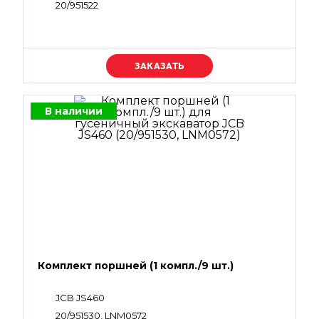
20/951522
Уточняйте цену
В наличии
Комплект поршней (1 компл./9 шт.)
JCB JS460
20/951530, LNM0572