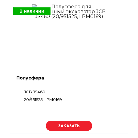
В наличии
Полусфера
JCB JS460
20/951525, LPM0169
Уточняйте цену