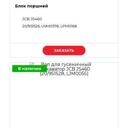
Блок поршней
JCB JS460
20/951526, LNM0578, LPM0166
Уточняйте цену
В наличии