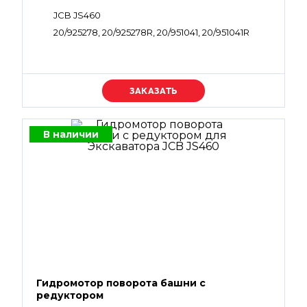
JCB JS460
20/925278, 20/925278R, 20/951041, 20/951041R
Уточняйте цену
В наличии
Гидромотор поворота башни с
редуктором