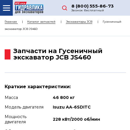
8 (800) 555-86-73
Звонок бесплатный
О НАС
Главная
Каталог запчастей
Экскаваторы JCB
Гусеничный
экскаватор JCB JS460
КАТАЛОГ ЗАПЧАСТЕЙ
РЕМОНТ
Запчасти на Гусеничный
ДОСТАВКА
экскаватор JCB JS460
ЦЕНЫ
КОНТАКТЫ
Краткие характеристики:
Масса
46 800 кг
Модель двигателя
Isuzu AA-6SDITC
Мощность
228 кВт/2000 об/мин
двигателя