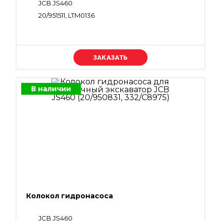
JCB JS460
20/951511, LTM0136
Уточняйте цену
В наличии
Колокол гидронасоса
JCB JS460