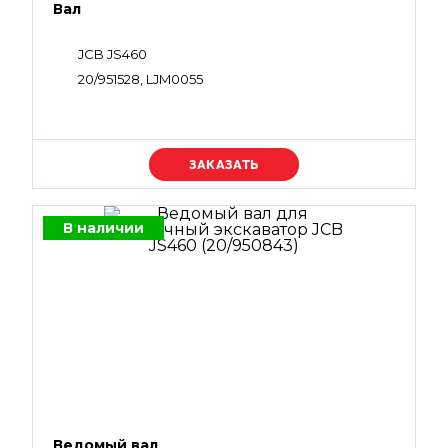
Вал
JCB JS460
20/951528, LJM0055
Уточняйте цену
В наличии
Ведомый вал