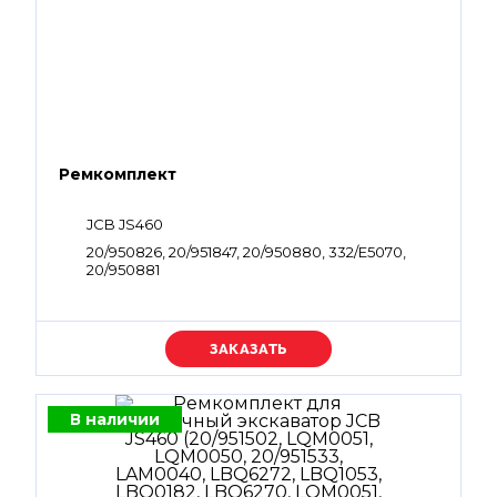
Ремкомплект
JCB JS460
20/950826, 20/951847, 20/950880, 332/E5070,
20/950881
Уточняйте цену
В наличии