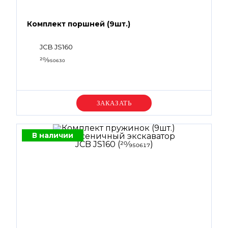
Комплект поршней (9шт.)
JCB JS160
20⁄950630
Уточняйте цену
В наличии