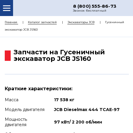
8 (800) 555-86-73
Звонок бесплатный
О НАС
Главная
Каталог запчастей
Экскаваторы JCB
Гусеничный
экскаватор JCB JS160
КАТАЛОГ ЗАПЧАСТЕЙ
РЕМОНТ
Запчасти на Гусеничный
ДОСТАВКА
экскаватор JCB JS160
ЦЕНЫ
КОНТАКТЫ
Краткие характеристики:
Масса
17 538 кг
Модель двигателя
JCB Dieselmax 444 TCAE-97
Мощность
97 кВт/ 2 200 об/мин
двигателя