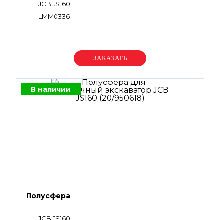
JCB JS160
LMM0336
Уточняйте цену
В наличии
Полусфера
JCB JS160