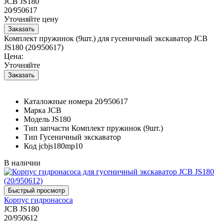
JCB JS180
20⁄950617
Уточняйте цену
Комплект пружинок (9шт.) для гусеничный экскаватор JCB
JS180 (20⁄950617)
Цена:
Уточняйте
Каталожные номера
20⁄950617
Марка
JCB
Модель
JS180
Тип запчасти
Комплект пружинок (9шт.)
Тип
Гусеничный экскаватор
Код
jcbjs180mp10
В наличии
Корпус гидронасоса
JCB JS180
20/950612