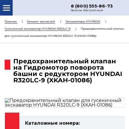
8 (800) 555-86-73
Звонок бесплатный
О НАС
Главная
Каталог запчастей
Экскаваторы HYUNDAI
Гусеничный экскаватор HYUNDAI R320LC-9
Предохранительный клапан
КАТАЛОГ ЗАПЧАСТЕЙ
для гусеничный экскаватор HYUNDAI R320LC-9 (XKAH-01086)
РЕМОНТ
ДОСТАВКА
Предохранительный клапан
ЦЕНЫ
на Гидромотор поворота
башни с редуктором HYUNDAI
КОНТАКТЫ
R320LC-9 (XKAH-01086)
Каталожные номера: