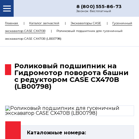
8 (800) 555-86-73
Звонок бесплатный
О НАС
Главная
Каталог запчастей
Экскаваторы CASE
Гусеничный
экскаватор CASE CX470B
Роликовый подшипник для гусеничный
КАТАЛОГ ЗАПЧАСТЕЙ
экскаватор CASE CX470B (LB00798)
РЕМОНТ
ДОСТАВКА
Роликовый подшипник на
ЦЕНЫ
Гидромотор поворота башни
с редуктором CASE CX470B
КОНТАКТЫ
(LB00798)
Каталожные номера: