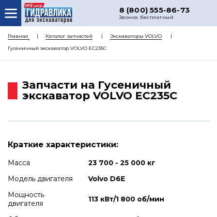
8 (800) 555-86-73
Звонок бесплатный
О НАС
Главная
Каталог запчастей
Экскаваторы VOLVO
Гусеничный экскаватор VOLVO EC235C
КАТАЛОГ ЗАПЧАСТЕЙ
РЕМОНТ
Запчасти на Гусеничный
ДОСТАВКА
экскаватор VOLVO EC235C
ЦЕНЫ
КОНТАКТЫ
Краткие характеристики:
Масса
23 700 - 25 000 кг
Модель двигателя
Volvo D6E
Мощность
113 кВт/1 800 об/мин
двигателя