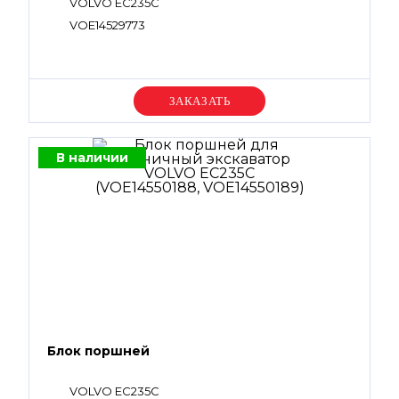
VOLVO EC235C
VOE14529773
Уточняйте цену
В наличии
Блок поршней
VOLVO EC235C