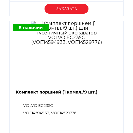
Уточняйте цену
В наличии
Комплект поршней (1 компл./9 шт.)
VOLVO EC235C
VOE14594933, VOE14529776