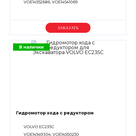
VOE14552686, VOE14541069
Уточняйте цену
В наличии
Гидромотор хода с редуктором
VOLVO EC235C
VOE14549304, VOE14550250