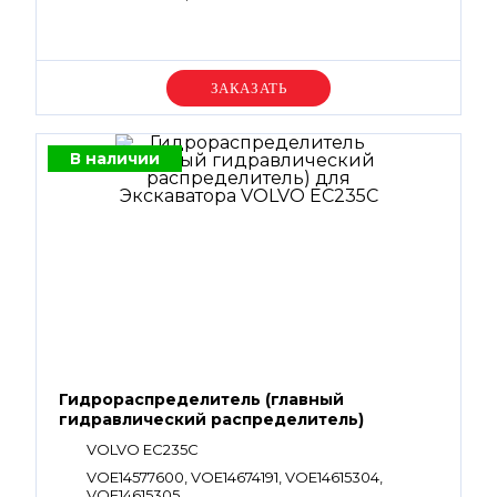
Уточняйте цену
В наличии
Гидрораспределитель (главный
гидравлический распределитель)
VOLVO EC235C
VOE14577600, VOE14674191, VOE14615304,
VOE14615305