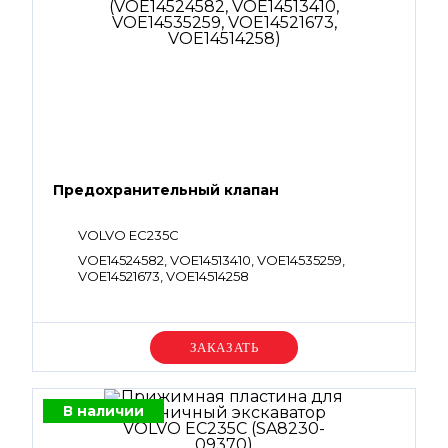
Предохранительный клапан
VOLVO EC235C
VOE14524582, VOE14513410, VOE14535259,
VOE14521673, VOE14514258
Уточняйте цену
В наличии