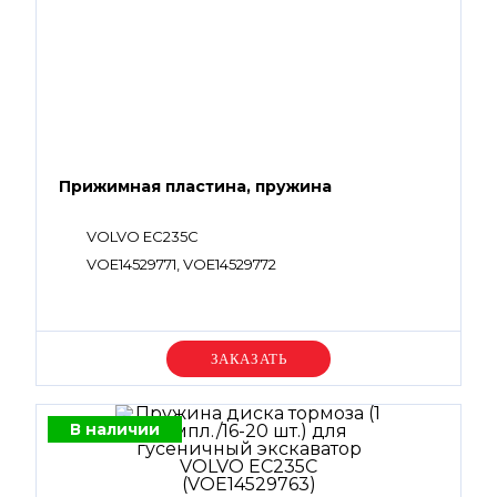
Прижимная пластина, пружина
VOLVO EC235C
VOE14529771, VOE14529772
Уточняйте цену
В наличии