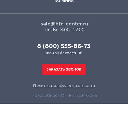
КОРЗИНА
sale@hfe-center.ru
Пн.-Вс. 8:00 - 22:00
8 (800) 555-86-73
Звонок бесплатный
Политика конфиденциальности
Новосибирск © HFE, 2014-2026
Продолжая использовать наш сайт, вы даёте
согласие на обработку файлов cookie в целях
функционирования сайта и сбора статистики в
соответствии с
политикой конфиденциальности