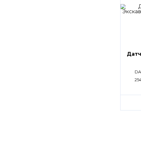
Датч
DA
254