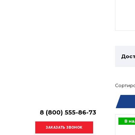
Остались
вопросы?
Получите консультацию
специалиста!
Дост
Сортиро
8 (800) 555-86-73
В н