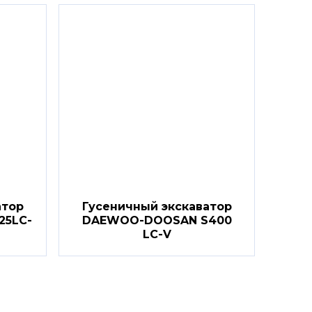
атор
Гусеничный экскаватор
5LC-
DAEWOO-DOOSAN S400
LC-V