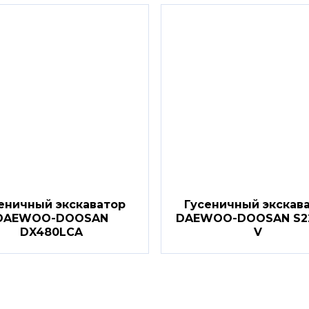
еничный экскаватор
Гусеничный экскав
DAEWOO-DOOSAN
DAEWOO-DOOSAN S22
DX480LCA
V