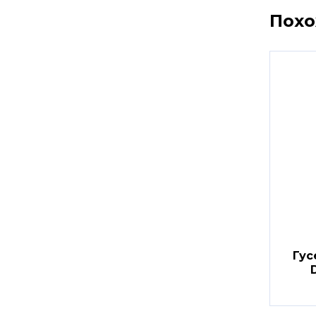
Пох
Гус