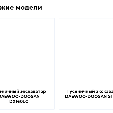
ожие модели
еничный экскаватор
Гусеничный экскав
DAEWOO-DOOSAN
DAEWOO-DOOSAN S170
DX160LC