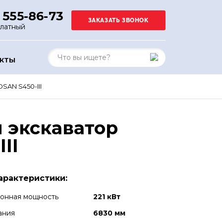
 555-86-73
платный
АКТЫ
AN S450-III
 экскаватор
II
арактеристики:
ионная мощность
221 кВт
ания
6830 мм