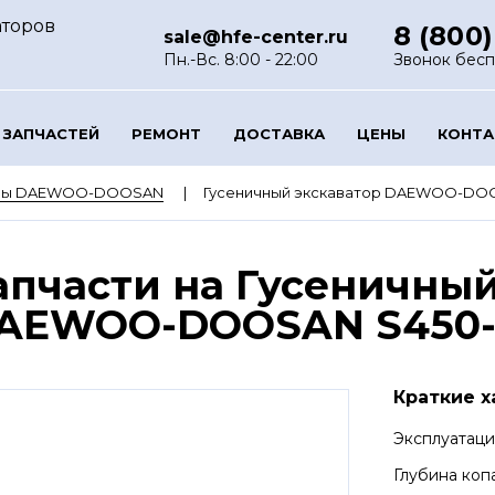
аторов
8 (800)
sale@hfe-center.ru
Пн.-Вс. 8:00 - 22:00
Звонок бес
 ЗАПЧАСТЕЙ
РЕМОНТ
ДОСТАВКА
ЦЕНЫ
КОНТ
оры DAEWOO-DOOSAN
Гусеничный экскаватор DAEWOO-DOOS
апчасти на Гусеничный
AEWOO-DOOSAN S450-I
Краткие х
Эксплуатац
Глубина коп