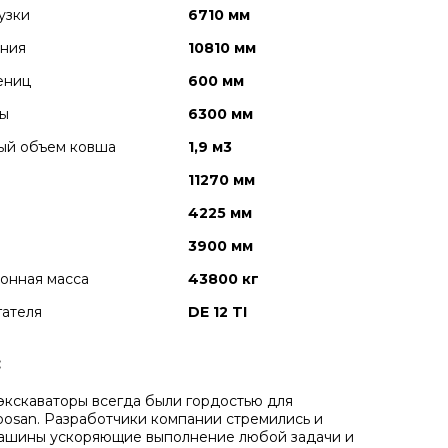
узки
6710 мм
ания
10810 мм
ениц
600 мм
лы
6300 мм
ый объем ковша
1,9 м3
11270 мм
4225 мм
3900 мм
онная масса
43800 кг
гателя
DE 12 TI
:
экскаваторы всегда были гордостью для
osan. Разработчики компании стремились и
машины ускоряющие выполнение любой задачи и