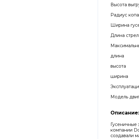
Высота выгр
Радиус коп
Ширина гус
Длина стре
Максимальн
длина
высота
ширина
Эксплуатаци
Модель дви
Описание
Гусеничные 
компании Do
создавали 