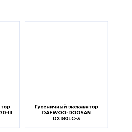
атор
Гусеничный экскаватор
-III
DAEWOO-DOOSAN
DX180LC-3