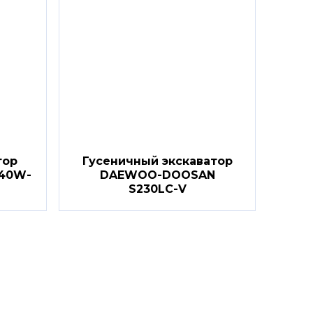
тор
Гусеничный экскаватор
40W-
DAEWOO-DOOSAN
S230LC-V