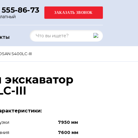
 555-86-73
платный
АКТЫ
AN S400LC-III
 экскаватор
-III
арактеристики:
узки
7950 мм
ания
7600 мм