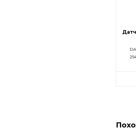
Датч
DA
254
Пох