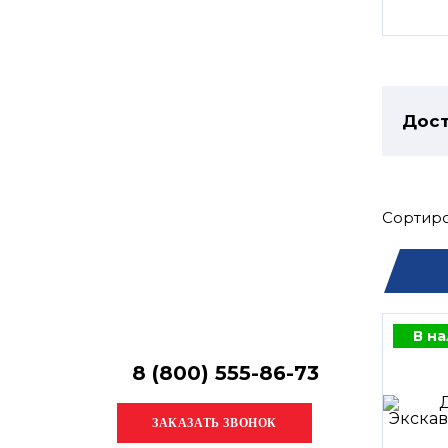
Остались
вопросы?
Получите консультацию
специалиста!
Дост
Сортиро
В н
8 (800) 555-86-73