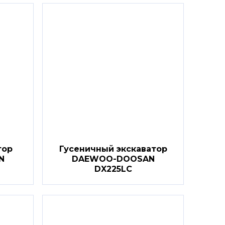
тор
Гусеничный экскаватор
N
DAEWOO-DOOSAN
DX225LC