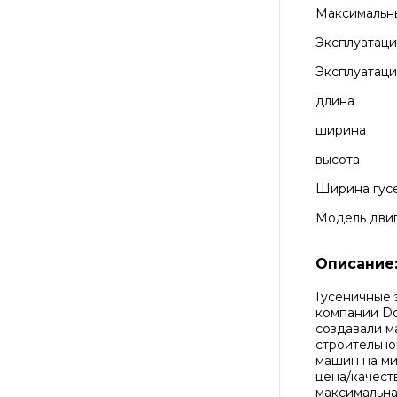
Максимальн
Эксплуатац
Эксплуатаци
длина
ширина
высота
Ширина гус
Модель дви
Описание
Гусеничные 
компании Do
создавали 
строительно
машин на ми
цена/качест
максимальна