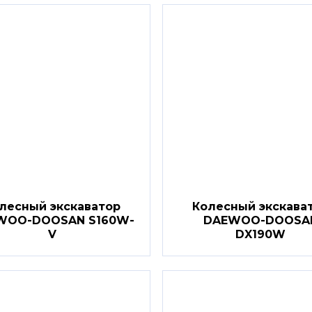
лесный экскаватор
Колесный экскава
WOO-DOOSAN S160W-
DAEWOO-DOOSA
V
DX190W