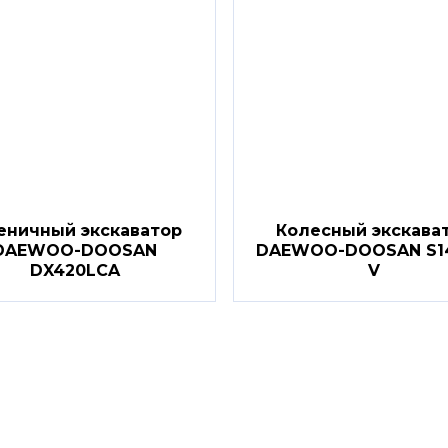
еничный экскаватор
Колесный экскава
DAEWOO-DOOSAN
DAEWOO-DOOSAN S1
DX420LCA
V