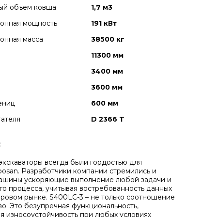
ый объем ковша
1,7 м3
ионная мощность
191 кВт
онная масса
38500 кг
11300 мм
3400 мм
3600 мм
ениц
600 мм
гателя
D 2366 T
:
экскаваторы всегда были гордостью для
osan. Разработчики компании стремились и
машины ускоряющие выполнение любой задачи и
го процесса, учитывая востребованность данных
ровом рынке. S400LC-3 – не только соотношение
во. Это безупречная функциональность,
я износоустойчивость при любых условиях